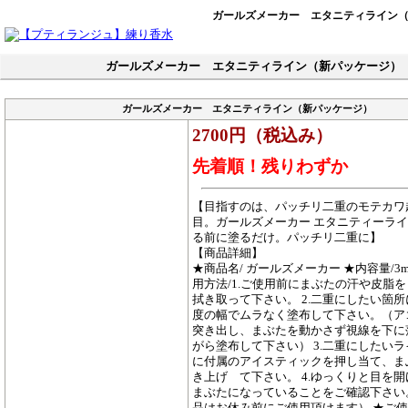
ガールズメーカー エタニティライン
ガールズメーカー エタニティライン（新パッケージ）
ガールズメーカー エタニティライン（新パッケージ）
2700円（税込み）
先着順！残りわずか
【目指すのは、パッチリ二重のモテカワ
目。ガールズメーカー エタニティーラ
る前に塗るだけ。パッチリ二重に】
【商品詳細】
★商品名/ ガールズメーカー ★内容量/3m
用方法/1.ご使用前にまぶたの汗や皮脂
拭き取って下さい。 2.二重にしたい箇所
度の幅でムラなく塗布して下さい。（ア
突き出し、まぶたを動かさず視線を下に
がら塗布して下さい） 3.二重にしたい
に付属のアイスティックを押し当て、ま
き上げ て下さい。 4.ゆっくりと目を
まぶたになっていることをご確認下さい
品はお休み前にご使用頂けます） ★ご