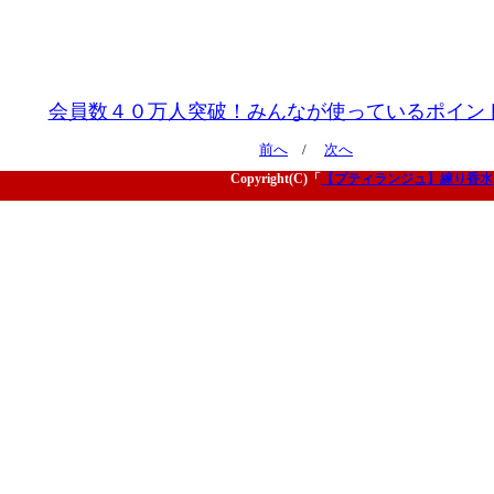
会員数４０万人突破！みんなが使っているポイン
前へ
/
次へ
Copyright(C)「
【プティランジュ】練り香水