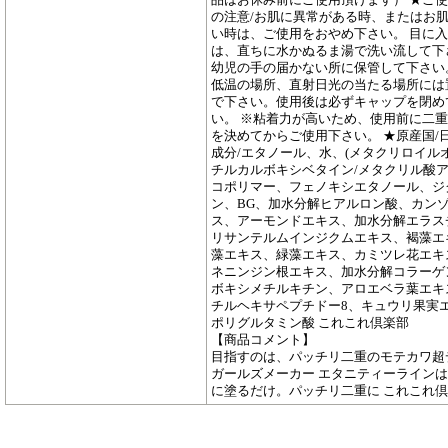
の注意/お肌に異常がある時、またはお
い時は、ご使用をおやめ下さい。 目に
は、直ちに水かぬるま湯で洗い流して下
幼児の手の届かない所に保管して下さい
低温の場所、直射日光の当たる場所には
で下さい。使用後は必ずキャップを閉め
い。 ※粘着力が高いため、使用前に二
を決めてからご使用下さい。 ★原産国/日
成分/エタノール、水、(メタクリロイル
チルカルボキシベタイン/メタクリル酸ア
コポリマー、フェノキシエタノール、ジ
ン、BG、加水分解ヒアルロン酸、カン
ス、アーモンドエキス、加水分解エラス
リサンテルムインジクムエキス、褐藻エ
藻エキス、緑藻エキス、カミツレ花エキ
ネニンジン根エキス、加水分解コラーゲ
ボキシメチルキチン、アロエベラ葉エキ
チルヘキサペプチドー8、キュウリ果実
ポリグルタミン酸 これこれ倶楽部
【商品コメント】
目指すのは、パッチリ二重のモテカワ超
ガールズメーカー エタニティーライン
に塗るだけ。パッチリ二重に これこれ